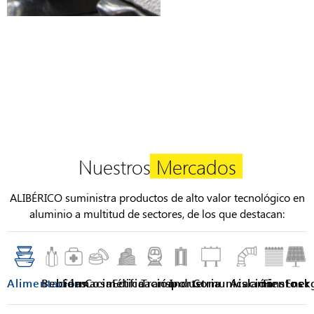
Nuestros
Mercados
ALIBÉRICO suministra productos de alto valor tecnológico en
aluminio a multitud de sectores, de los que destacan:
Alimentación
Bebidas
Farmacia
Cosmética
Edificación
Transporte
Industria
Comunicación
Aislamientos
Finstock
Ener