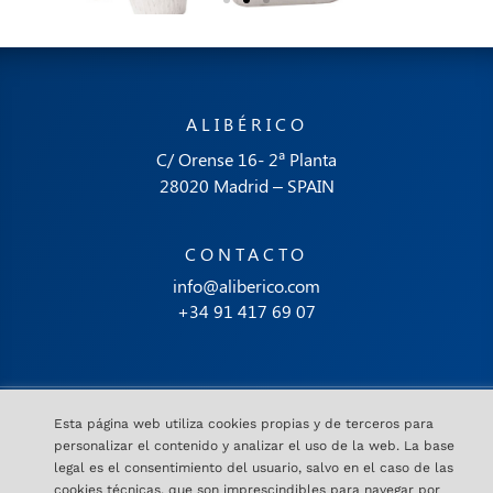
ALIBÉRICO
C/ Orense 16- 2ª Planta
28020 Madrid – SPAIN
CONTACTO
info@aliberico.com
+34 91 417 69 07
Copyright © Alibérico.
Esta página web utiliza cookies propias y de terceros para
Aviso Legal
Política De Privacidad
Cookies
Código Conducta
personalizar el contenido y analizar el uso de la web. La base
legal es el consentimiento del usuario, salvo en el caso de las
cookies técnicas, que son imprescindibles para navegar por