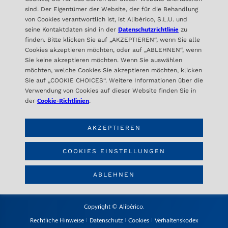
sind. Der Eigentümer der Website, der für die Behandlung
von Cookies verantwortlich ist, ist Alibérico, S.L.U. und
Datenschutzrichtlinie
seine Kontaktdaten sind in der
zu
finden. Bitte klicken Sie auf „AKZEPTIEREN“, wenn Sie alle
Cookies akzeptieren möchten, oder auf „ABLEHNEN“, wenn
Sie keine akzeptieren möchten. Wenn Sie auswählen
möchten, welche Cookies Sie akzeptieren möchten, klicken
ALIBÉRICO
Sie auf „COOKIE CHOICES“. Weitere Informationen über die
C/ Orense 16- 2ª Planta
Verwendung von Cookies auf dieser Website finden Sie in
28020 Madrid – SPAIN
Cookie-Richtlinien
der
.
AKZEPTIEREN
KONTAKT
info@aliberico.com
COOKIES EINSTELLUNGEN
+34 91 417 69 07
ABLEHNEN
Copyright © Alibérico.
Rechtliche Hinweise
Datenschutz
Cookies
Verhaltenskodex