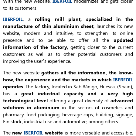
With the new website,
modernizes and gets closer
IBERFOIL
to its customers.
, a
rolling mill plant, specialized in the
IBERFOIL
manufacture of thin aluminium sheet
, launches its new
website, modern and intuitive, to strengthen its online
presence and to be able to offer all the
updated
information of the factory
, getting closer to the current
customers as well as to other potential customers and
improving the user’s experience.
The new website
gathers all the information, the know-
how, the experience and the markets in which
IBERFOIL
operates
. The factory, located in Sabiñánigo, Huesca, (Spain),
has a
great industrial capacity and a very high
technological level
offering a great diversity of
advanced
solutions in aluminium
in the sectors of cosmetics and
pharmacy, food packaging, beverage caps, building, signage,
Fin stock, industrial use and automotive, among others.
The
new
website
is more versatile and accessible.
IBERFOIL