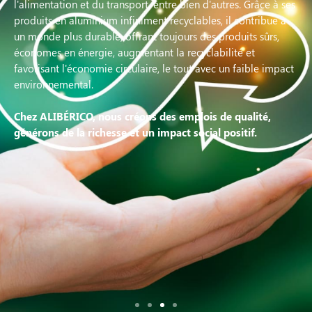
l'alimentation et du transport, entre bien d'autres. Grâce à ses
produits en aluminium infiniment recyclables, il contribue à
un monde plus durable, offrant toujours des produits sûrs,
économes en énergie, augmentant la recyclabilité et
favorisant l'économie circulaire, le tout avec un faible impact
environnemental.
Chez ALIBÉRICO, nous créons des emplois de qualité,
générons de la richesse et un impact social positif.