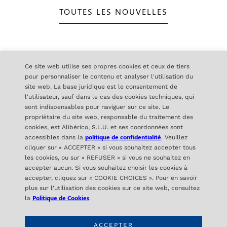
TOUTES LES NOUVELLES
Ce site web utilise ses propres cookies et ceux de tiers
pour personnaliser le contenu et analyser l'utilisation du
site web. La base juridique est le consentement de
ALIBÉRICO
l'utilisateur, sauf dans le cas des cookies techniques, qui
sont indispensables pour naviguer sur ce site. Le
C/ Orense 16- 2ª Planta
propriétaire du site web, responsable du traitement des
28020 Madrid – SPAIN
cookies, est Alibérico, S.L.U. et ses coordonnées sont
politique de confidentialité
accessibles dans la
. Veuillez
cliquer sur « ACCEPTER » si vous souhaitez accepter tous
CONTACT
les cookies, ou sur « REFUSER » si vous ne souhaitez en
accepter aucun. Si vous souhaitez choisir les cookies à
info@aliberico.com
accepter, cliquez sur « COOKIE CHOICES ». Pour en savoir
+34 91 417 69 07
plus sur l'utilisation des cookies sur ce site web, consultez
Politique de Cookies
la
.
ACCEPTER