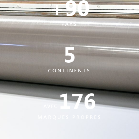
+
90
PAYS
5
CONTINENTS
176
AVEC
MARQUES PROPRES