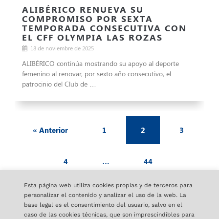
ALIBÉRICO RENUEVA SU
COMPROMISO POR SEXTA
TEMPORADA CONSECUTIVA CON
EL CFF OLYMPIA LAS ROZAS
18 de noviembre de 2025
ALIBÉRICO continúa mostrando su apoyo al deporte
femenino al renovar, por sexto año consecutivo, el
patrocinio del Club de …
« Anterior
1
2
3
4
…
44
Esta página web utiliza cookies propias y de terceros para
Siguiente »
personalizar el contenido y analizar el uso de la web. La
base legal es el consentimiento del usuario, salvo en el
caso de las cookies técnicas, que son imprescindibles para