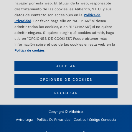
navegar por esta web. El titular de la web, responsable
del tratamiento de las cookies, es Alibérico, S.L.U. y sus
Política de
datos de contacto son accesibles en la
Privacidad
. Por favor, haga clic en “ACEPTAR” si desea
admitir todas las cookies, o en “RECHAZAR”, si no quiere
admitir ninguna. Si quiere elegir qué cookies admitir, haga
ALIBÉRICO
clic en “OPCIONES DE COOKIES”. Puede obtener más
C/ Orense 16- 2ª Planta
información sobre el uso de las cookies en esta web en la
28020 Madrid – SPAIN
Política de cookies
.
ACEPTAR
CONTACTO
info@aliberico.com
OPCIONES DE COOKIES
+34 91 417 69 07
RECHAZAR
Copyright © Alibérico.
Aviso Legal
Política De Privacidad
Cookies
Código Conducta