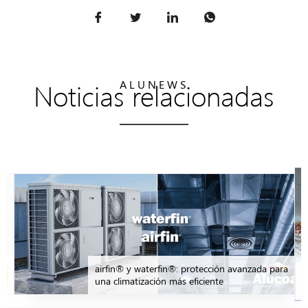
Noticias relacionadas
ALUNEWS
n
airfin® y waterfin®: protección avanzada para
una climatización más eficiente