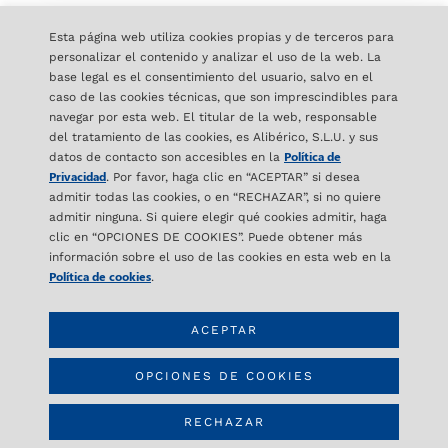
Esta página web utiliza cookies propias y de terceros para
TODAS LAS NOTICIAS
personalizar el contenido y analizar el uso de la web. La
base legal es el consentimiento del usuario, salvo en el
caso de las cookies técnicas, que son imprescindibles para
navegar por esta web. El titular de la web, responsable
del tratamiento de las cookies, es Alibérico, S.L.U. y sus
Política de
datos de contacto son accesibles en la
Privacidad
. Por favor, haga clic en “ACEPTAR” si desea
admitir todas las cookies, o en “RECHAZAR”, si no quiere
admitir ninguna. Si quiere elegir qué cookies admitir, haga
ALIBÉRICO
clic en “OPCIONES DE COOKIES”. Puede obtener más
C/ Orense 16- 2ª Planta
información sobre el uso de las cookies en esta web en la
28020 Madrid – SPAIN
Política de cookies
.
ACEPTAR
CONTACTO
info@aliberico.com
OPCIONES DE COOKIES
+34 91 417 69 07
RECHAZAR