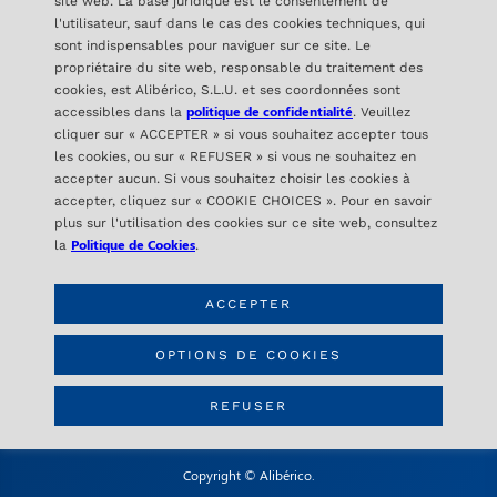
site web. La base juridique est le consentement de
l'utilisateur, sauf dans le cas des cookies techniques, qui
sont indispensables pour naviguer sur ce site. Le
propriétaire du site web, responsable du traitement des
cookies, est Alibérico, S.L.U. et ses coordonnées sont
politique de confidentialité
accessibles dans la
. Veuillez
cliquer sur « ACCEPTER » si vous souhaitez accepter tous
les cookies, ou sur « REFUSER » si vous ne souhaitez en
accepter aucun. Si vous souhaitez choisir les cookies à
ALIBÉRICO
accepter, cliquez sur « COOKIE CHOICES ». Pour en savoir
C/ Orense 16- 2ª Planta
plus sur l'utilisation des cookies sur ce site web, consultez
28020 Madrid – SPAIN
Politique de Cookies
la
.
ACCEPTER
CONTACT
info@aliberico.com
OPTIONS DE COOKIES
+34 91 417 69 07
REFUSER
Copyright © Alibérico.